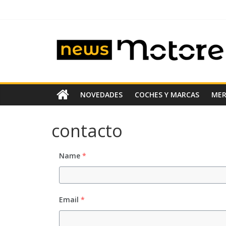
Saltar
al
contenido
News
Motoreto
Noticias
NOVEDADES
COCHES Y MARCAS
ME
de
coches
contacto
de
ocasión
Name
*
Email
*