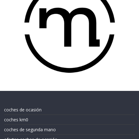
coches de ocasión
coches km0
coches de segunda mano