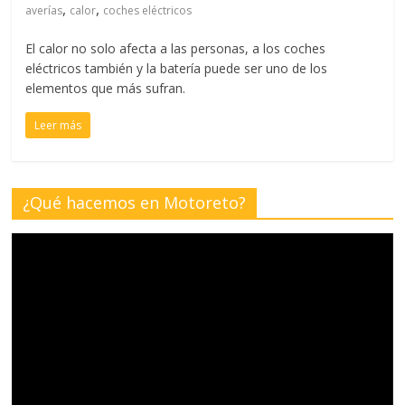
,
,
averías
calor
coches eléctricos
El calor no solo afecta a las personas, a los coches
eléctricos también y la batería puede ser uno de los
elementos que más sufran.
Leer más
¿Qué hacemos en Motoreto?
Reproductor
de
vídeo