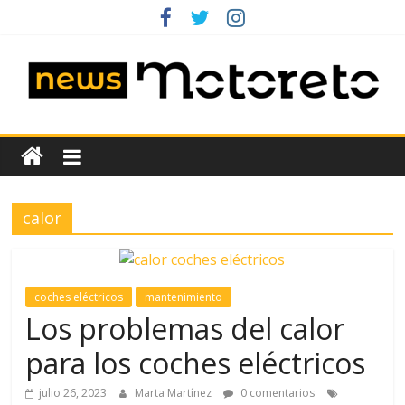
Saltar
al
contenido
News
Motoreto
calor
Noticias
de
coches
de
coches eléctricos
mantenimiento
ocasión
Los problemas del calor
para los coches eléctricos
julio 26, 2023
Marta Martínez
0 comentarios