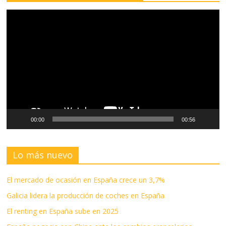
Reproductor
de
vídeo
00:00
00:56
Lo más nuevo
El mercado de ocasión en España crece un 3,7%
Galicia lidera la producción de coches en España
El renting en España sube en 2025