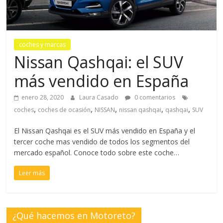
coches y marcas
Nissan Qashqai: el SUV
más vendido en España
enero 28, 2020
Laura Casado
0 comentarios
,
,
,
,
,
coches
coches de ocasión
NISSAN
nissan qashqai
qashqai
SUV
El Nissan Qashqai es el SUV más vendido en España y el
tercer coche mas vendido de todos los segmentos del
mercado español. Conoce todo sobre este coche…
Leer más
¿Qué hacemos en Motoreto?