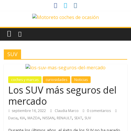
Saltar
al
contenido
News
Motoreto
SUV
Noticias
de
coches
de
coches y marcas
curiosidades
Noticias
ocasión
Los SUV más seguros del
mercado
septiembre 16, 2022
Claudia Marco
0 comentarios
,
,
,
,
,
,
Dacia
KIA
MAZDA
NISSAN
RENAULT
SEAT
SUV
Durante los últimos años, el éxito de los SUV no ha parado