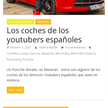
coches y marcas
Noticias
Los coches de los
youtubers españoles
febrero 5, 2021
Valeria Martín
0 comentarios
,
,
,
,
,
,
corvette
Lexus
marcas
Maserati
Mercedes
Mercedes Clase A
,
Panamera
Porsche
Un Porsche dorado, un Maserati… estos son algunos de los
coches de los famosos Youtubers españoles que viven en
Andorra.
Leer más