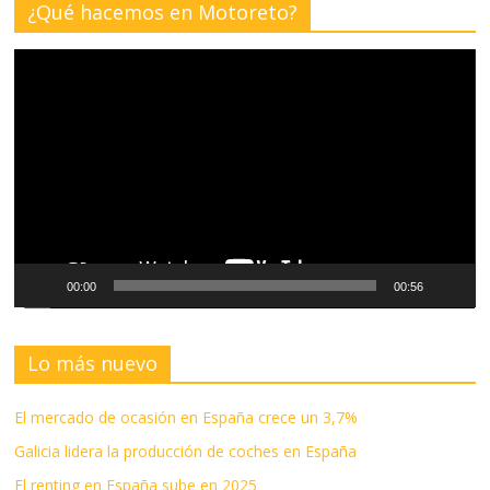
¿Qué hacemos en Motoreto?
Reproductor
de
vídeo
00:00
00:56
Lo más nuevo
El mercado de ocasión en España crece un 3,7%
Galicia lidera la producción de coches en España
El renting en España sube en 2025