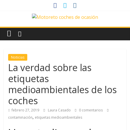
Saltar
al
contenido
News
Motoreto
Noticias
Noticias
de
La verdad sobre las
coches
etiquetas
de
ocasión
medioambientales de los
coches
febrero 27, 2019
Laura Casado
0 comentarios
,
contaminación
etiquetas medioambientales