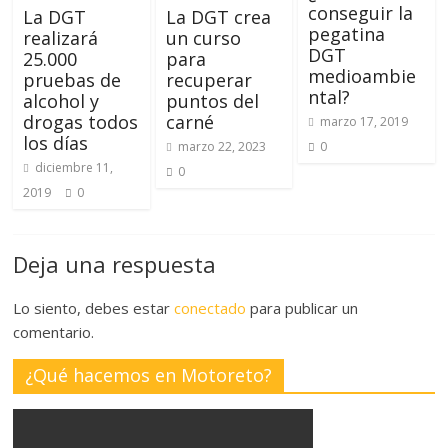
conseguir la
La DGT
La DGT crea
pegatina
realizará
un curso
DGT
25.000
para
medioambie
pruebas de
recuperar
ntal?
alcohol y
puntos del
drogas todos
carné
marzo 17, 2019
los días
marzo 22, 2023
0
diciembre 11,
0
2019
0
Deja una respuesta
Lo siento, debes estar
conectado
para publicar un
comentario.
¿Qué hacemos en Motoreto?