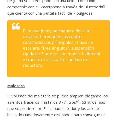
de gama se ha equipado con una unidad de audio
compatible con el Smartphone a través de Bluetooth®
que cuenta con una pantalla táctil de 7 pulgadas.
El nuevo Jimny permanece fiel a su
carácter heredando las cuatro
características principales: chasis de
escalera, “tres ángulos”, suspensión
rígida de 3 puntos con muelle helicoidal
y tracción a las cuatro ruedas con
reductora.
Maletero
El volumen del maletero se puede ampliar, plegando los
1
asientos traseros, hasta los 377 litros*
, 53 litros más
que su predecesor. El acabado interior y los asientos
han sido cuidadosamente diseñados para conseguir un