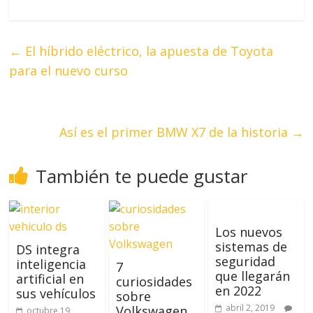
←
El híbrido eléctrico, la apuesta de Toyota
para el nuevo curso
Así es el primer BMW X7 de la historia
→
También te puede gustar
Los nuevos
sistemas de
DS integra
seguridad
inteligencia
7
que llegarán
artificial en
curiosidades
en 2022
sus vehículos
sobre
abril 2, 2019
Volkswagen
octubre 19,