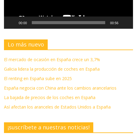
00:00
00:56
Lo más nuevo
El mercado de ocasión en España crece un 3,7%
Galicia lidera la producción de coches en España
El renting en España sube en 2025
España negocia con China ante los cambios arancelarios
La bajada de precios de los coches en España
Así afectan los aranceles de Estados Unidos a España
¡suscríbete a nuestras noticias!