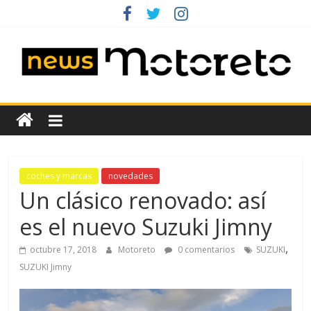
Saltar
al
contenido
News
Motoreto
Noticias
coches y marcas
novedades
de
Un clásico renovado: así
coches
es el nuevo Suzuki Jimny
de
ocasión
,
octubre 17, 2018
Motoreto
0 comentarios
SUZUKI
SUZUKI Jimny