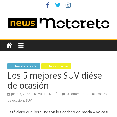
Saltar
al
contenido
News
Motoreto
Noticias
coches de ocasión
coches y marcas
de
Los 5 mejores SUV diésel
coches
de ocasión
de
ocasión
junio 3, 2022
Valeria Martín
0 comentarios
coches
,
de ocasión
SUV
Está claro que los
SUV
son los coches de moda y ya casi