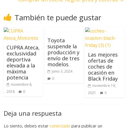
También te puede gustar
Toyota
suspende la
CUPRA Ateca,
producción y
exclusividad
Las mejores
envío de tres
deportiva
ofertas de
modelos
elevada a la
coches de
máxima
junio 3, 2024
ocasión en
potencia
Black Friday
0
noviembre 8,
noviembre 19,
2018
0
2021
0
Deja una respuesta
Lo siento, debes estar
conectado
para publicar un