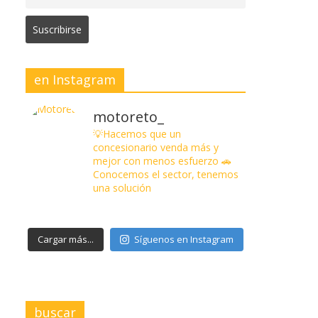
en Instagram
motoreto_
💡Hacemos que un
concesionario venda más y
mejor con menos esfuerzo
🚗
Conocemos el sector, tenemos
una solución
Cargar más...
Síguenos en Instagram
buscar