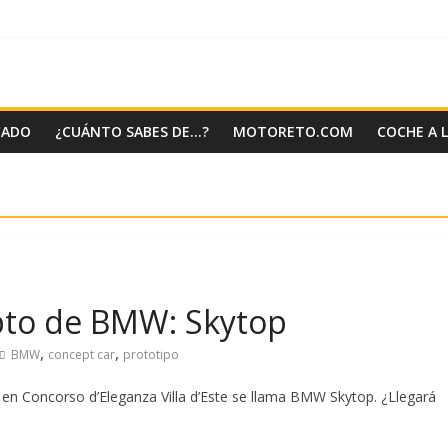
CADO
¿CUÁNTO SABES DE…?
MOTORETO.COM
COCHE A 
pto de BMW: Skytop
,
,
BMW
concept car
prototipo
n Concorso d’Eleganza Villa d’Este se llama BMW Skytop. ¿Llegará