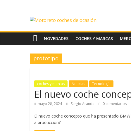
Saltar
al
contenido
News
Motoreto
NOVEDADES
COCHES Y MARCAS
MER
Noticias
prototipo
de
coches
de
ocasión
coches y marcas
Noticias
Tecnología
El nuevo coche conce
mayo 28, 2024
Sergio Aranda
0 comentarios
El nuevo coche concepto que ha presentado BMW e
a producción?