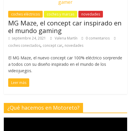
coches eléctricos
coches y marcas
novedades
MG Maze, el concept car inspirado en
el mundo gaming
septiembre 24, 2021
Valeria Martín
0 comentarios
,
,
coches conectados
concept car
novedades
El MG Maze, el nuevo concept car 100% eléctrico sorprende
a todos con su diseño inspirado en el mundo de los
videojuegos.
Leer más
¿Qué hacemos en Motoreto?
Reproductor
de