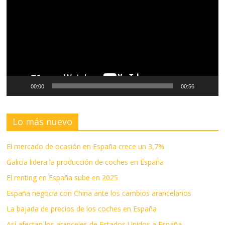
vídeo
00:00
00:56
Lo más nuevo
El mercado de ocasión en España crece un 3,7%
Galicia lidera la producción de coches en España
El renting en España sube en 2025
España negocia con China ante los cambios arancelarios
La bajada de precios de los coches en España
Así afectan los aranceles de Estados Unidos a España