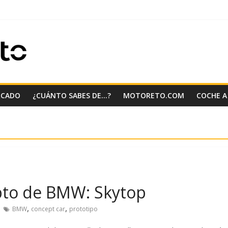
RCADO
¿CUÁNTO SABES DE…?
MOTORETO.COM
COCHE A
pto de BMW: Skytop
,
,
BMW
concept car
prototipo