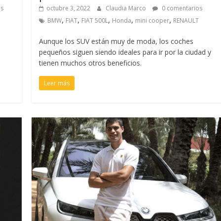
os
octubre 3, 2022
Claudia Marco
0 comentarios
,
,
,
,
,
BMW
FIAT
FIAT 500L
Honda
mini cooper
RENAULT
Aunque los SUV están muy de moda, los coches
pequeños siguen siendo ideales para ir por la ciudad y
tienen muchos otros beneficios.
Leer más