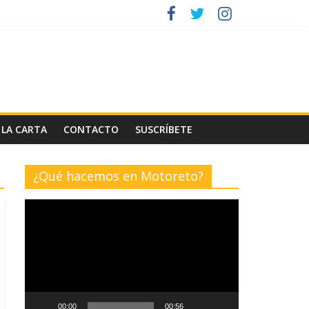
 LA CARTA
CONTACTO
SUSCRÍBETE
¿Qué hacemos en Motoreto?
Reproductor
de
vídeo
00:00
00:56