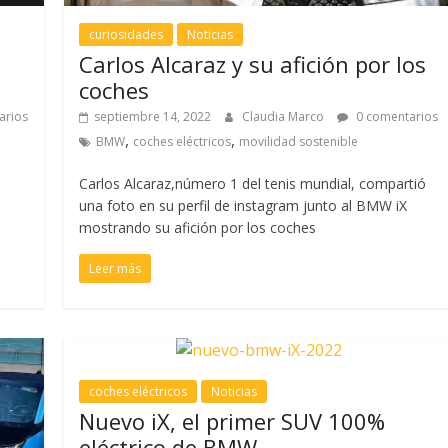
curiosidades
Noticias
Carlos Alcaraz y su afición por los
coches
arios
septiembre 14, 2022
Claudia Marco
0 comentarios
,
,
BMW
coches eléctricos
movilidad sostenible
Carlos Alcaraz,número 1 del tenis mundial, compartió
una foto en su perfil de instagram junto al BMW iX
mostrando su afición por los coches
Leer más
coches eléctricos
Noticias
Nuevo iX, el primer SUV 100%
eléctrico de BMW