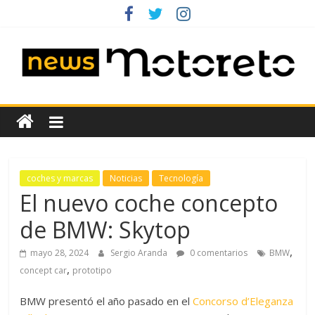
Saltar
al
contenido
News
Motoreto
Noticias
coches y marcas
Noticias
Tecnología
de
El nuevo coche concepto
coches
de BMW: Skytop
de
ocasión
,
mayo 28, 2024
Sergio Aranda
0 comentarios
BMW
,
concept car
prototipo
BMW presentó el año pasado en el
Concorso d’Eleganza