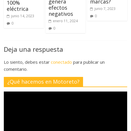
genera
marcas?
100%
efectos
eléctrica
junio 7, 2023
negativos
junio 14, 2023
0
enero 11, 2024
0
0
Deja una respuesta
Lo siento, debes estar
conectado
para publicar un
comentario.
¿Qué hacemos en Motoreto?
Reproductor
de
vídeo