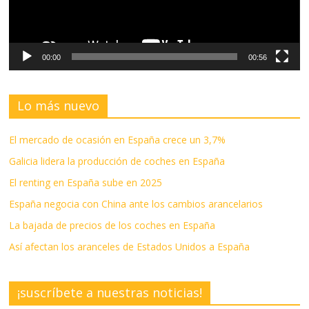
00:00
00:56
Lo más nuevo
El mercado de ocasión en España crece un 3,7%
Galicia lidera la producción de coches en España
El renting en España sube en 2025
España negocia con China ante los cambios arancelarios
La bajada de precios de los coches en España
Así afectan los aranceles de Estados Unidos a España
¡suscríbete a nuestras noticias!