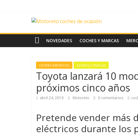
Saltar
al
contenido
News
Motoreto
NOVEDADES
COCHES Y MARCAS
MER
Noticias
de
coches eléctricos
coches y marcas
coches
Toyota lanzará 10 mod
de
ocasión
próximos cinco años
abril 24, 2019
Motoreto
0 comentarios
coc
Pretende vender más d
eléctricos durante los