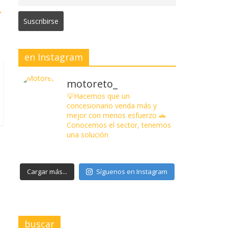
→
en Instagram
motoreto_
💡Hacemos que un
concesionario venda más y
mejor con menos esfuerzo
🚗
Conocemos el sector, tenemos
una solución
Cargar más...
Síguenos en Instagram
buscar