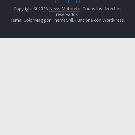
Copyright © 2026
News Motoreto
. Todos los derechos
reservados.
Tema: ColorMag por
ThemeGrill
. Funciona con
WordPress
.