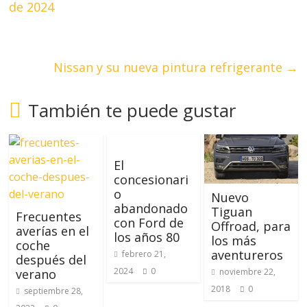
de 2024
Nissan y su nueva pintura refrigerante
→
También te puede gustar
El
concesionari
o
Nuevo
abandonado
Tiguan
Frecuentes
con Ford de
Offroad, para
averías en el
los años 80
los más
coche
aventureros
febrero 21,
después del
2024
0
noviembre 22,
verano
2018
0
septiembre 28,