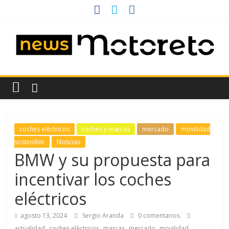
Saltar
al
contenido
News
Motoreto
Noticias
coches eléctricos
coches y marcas
mercado
movilidad
de
sostenible
Noticias
coches
BMW y su propuesta para
de
incentivar los coches
ocasión
eléctricos
agosto 13, 2024
Sergio Aranda
0 comentarios
,
,
,
,
actualidad
coches eléctricos
marcas
mercado
movilidad