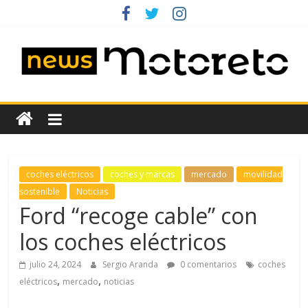
Saltar
al
contenido
News
Motoreto
Noticias
coches eléctricos
coches y marcas
mercado
movilidad
de
sostenible
Noticias
coches
Ford “recoge cable” con
de
los coches eléctricos
ocasión
julio 24, 2024
Sergio Aranda
0 comentarios
coches
,
,
eléctricos
mercado
noticias