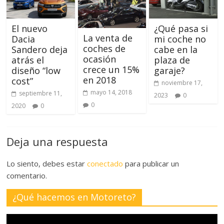
El nuevo
¿Qué pasa si
La venta de
Dacia
mi coche no
coches de
Sandero deja
cabe en la
ocasión
atrás el
plaza de
crece un 15%
diseño “low
garaje?
en 2018
cost”
noviembre 17,
mayo 14, 2018
septiembre 11,
2023
0
0
2020
0
Deja una respuesta
Lo siento, debes estar
conectado
para publicar un
comentario.
¿Qué hacemos en Motoreto?
Reproductor