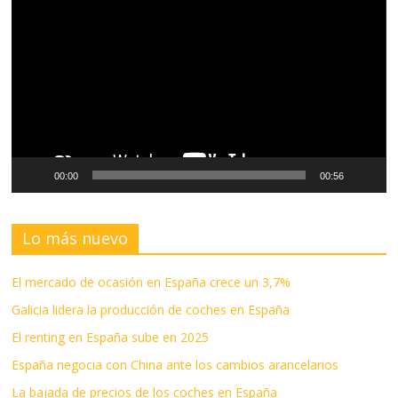
de
vídeo
00:00
00:56
Lo más nuevo
El mercado de ocasión en España crece un 3,7%
Galicia lidera la producción de coches en España
El renting en España sube en 2025
España negocia con China ante los cambios arancelarios
La bajada de precios de los coches en España