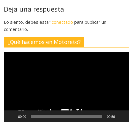
Deja una respuesta
Lo siento, debes estar
conectado
para publicar un
comentario.
¿Qué hacemos en Motoreto?
Reproductor
de
vídeo
00:00
00:56