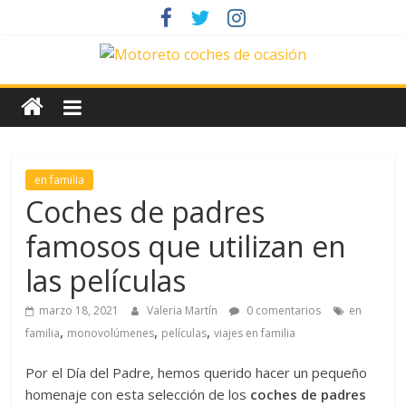
Saltar
al
contenido
News
Motoreto
Noticias
en familia
de
Coches de padres
coches
famosos que utilizan en
de
ocasión
las películas
marzo 18, 2021
Valeria Martín
0 comentarios
en
,
,
,
familia
monovolúmenes
películas
viajes en familia
Por el Día del Padre, hemos querido hacer un pequeño
homenaje con esta selección de los
coches de padres