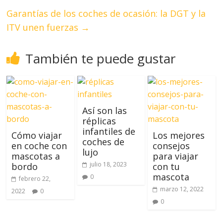
Garantías de los coches de ocasión: la DGT y la
ITV unen fuerzas
→
También te puede gustar
Así son las
réplicas
infantiles de
Cómo viajar
Los mejores
coches de
en coche con
consejos
lujo
mascotas a
para viajar
julio 18, 2023
bordo
con tu
mascota
0
febrero 22,
marzo 12, 2022
2022
0
0