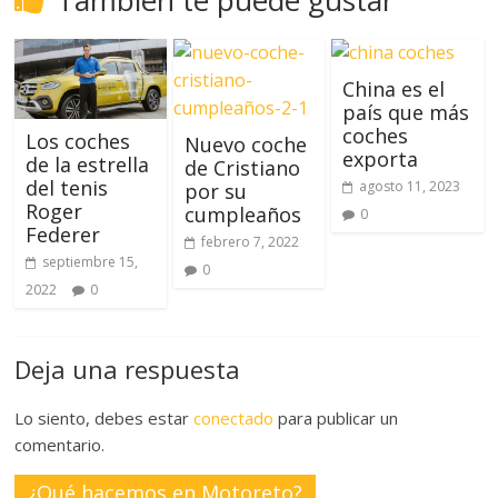
También te puede gustar
China es el
país que más
coches
Los coches
Nuevo coche
exporta
de la estrella
de Cristiano
del tenis
agosto 11, 2023
por su
Roger
cumpleaños
0
Federer
febrero 7, 2022
septiembre 15,
0
2022
0
Deja una respuesta
Lo siento, debes estar
conectado
para publicar un
comentario.
¿Qué hacemos en Motoreto?