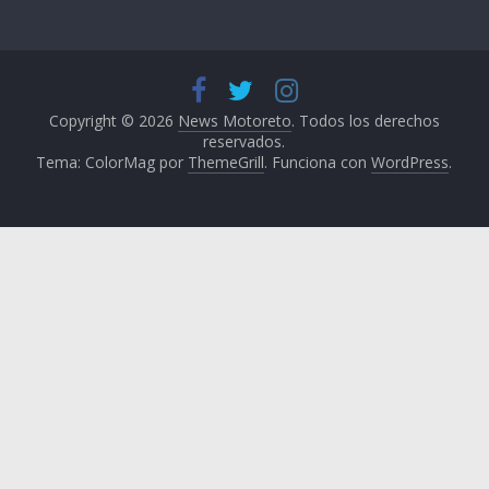
Copyright © 2026
News Motoreto
. Todos los derechos
reservados.
Tema: ColorMag por
ThemeGrill
. Funciona con
WordPress
.