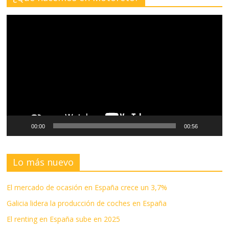
Reproductor
de
vídeo
00:00
00:56
Lo más nuevo
El mercado de ocasión en España crece un 3,7%
Galicia lidera la producción de coches en España
El renting en España sube en 2025