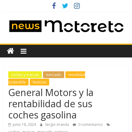
Saltar
al
contenido
News
Motoreto
Noticias
coches y marcas
mercado
movilidad
de
sostenible
Noticias
coches
General Motors y la
de
rentabilidad de sus
ocasión
coches gasolina
junio 18, 2024
Sergio Aranda
0 comentarios
,
,
,
coches
marcas
mercado
noticias