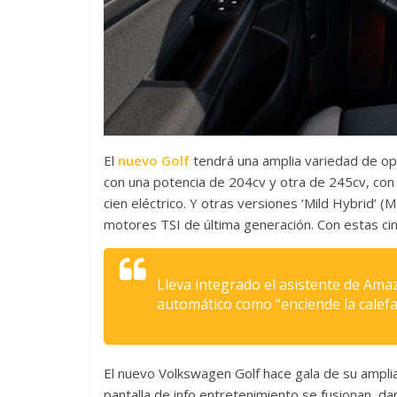
El
nuevo Golf
tendrá una amplia variedad de opc
con una potencia de 204cv y otra de 245cv, con
cien eléctrico. Y otras versiones ‘Mild Hybrid’ 
motores TSI de última generación. Con estas cinco
Lleva integrado el asistente de Ama
automático como “enciende la calef
El nuevo Volkswagen Golf hace gala de su amplia 
pantalla de info entretenimiento se fusionan, dan