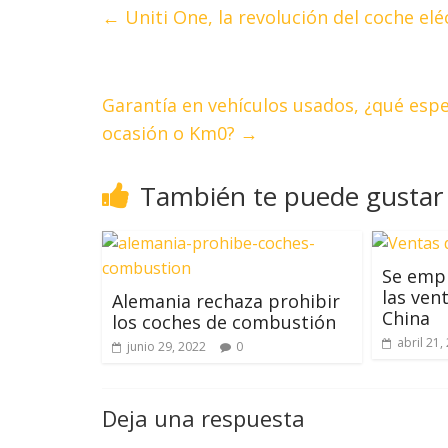
←
Uniti One, la revolución del coche elé
Garantía en vehículos usados, ¿qué esp
ocasión o Km0?
→
También te puede gustar
Se empi
las ven
Alemania rechaza prohibir
China
los coches de combustión
abril 21,
junio 29, 2022
0
Deja una respuesta