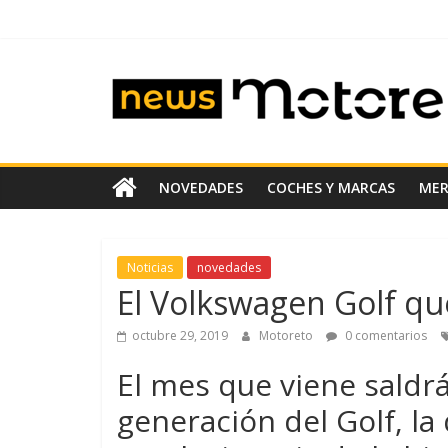
Saltar
al
contenido
News
Motoreto
Noticias
NOVEDADES
COCHES Y MARCAS
ME
de
coches
de
Noticias
novedades
ocasión
El Volkswagen Golf qu
octubre 29, 2019
Motoreto
0 comentarios
El mes que viene saldrá
generación del Golf, la