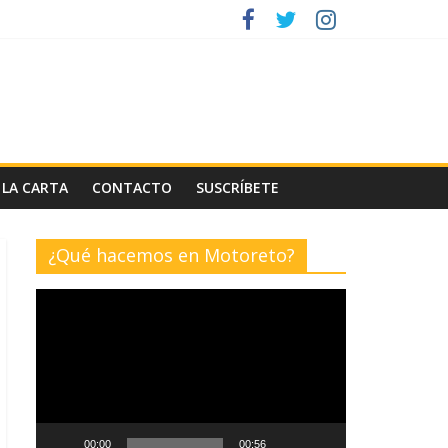
 LA CARTA
CONTACTO
SUSCRÍBETE
¿Qué hacemos en Motoreto?
Reproductor
de
vídeo
00:00
00:56