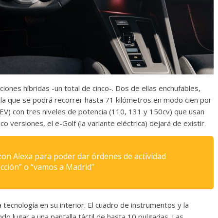
iones híbridas -un total de cinco-. Dos de ellas enchufables,
 la que se podrá recorrer hasta 71 kilómetros en modo cien por
(MEV) con tres niveles de potencia (110, 131 y 150cv) que usan
 versiones, el e-Golf (la variante eléctrica) dejará de existir.
zon Alexa para poder dar órdenes de actividad
acción” o “vamos a Madrid”
tecnología en su interior. El cuadro de instrumentos y la
do lugar a una pantalla táctil de hasta 10 pulgadas. Las