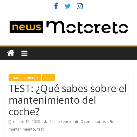
Saltar
al
contenido
News
Motoreto
Noticias
mantenimiento
test
de
TEST: ¿Qué sabes sobre el
coches
mantenimiento del
de
ocasión
coche?
marzo 17, 2020
Emilio Lence
0 comentarios
,
mantenimiento
test