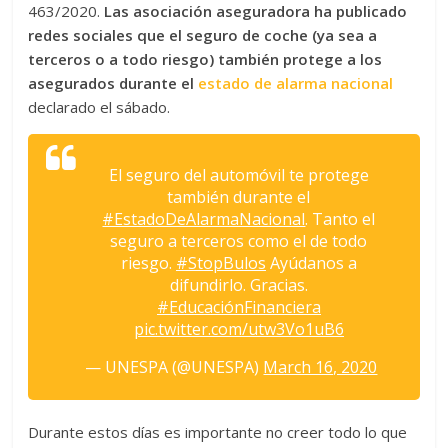
463/2020.
Las asociación aseguradora ha publicado
redes sociales que el seguro de coche (ya sea a
terceros o a todo riesgo) también protege a los
asegurados durante el
estado de alarma nacional
declarado el sábado.
El seguro del automóvil te protege
también durante el
#EstadoDeAlarmaNacional
. Tanto el
seguro a terceros como el de todo
riesgo.
#StopBulos
Ayúdanos a
difundirlo. Gracias.
#EducaciónFinanciera
pic.twitter.com/utw3Vo1uB6
— UNESPA (@UNESPA)
March 16, 2020
Durante estos días es importante no creer todo lo que