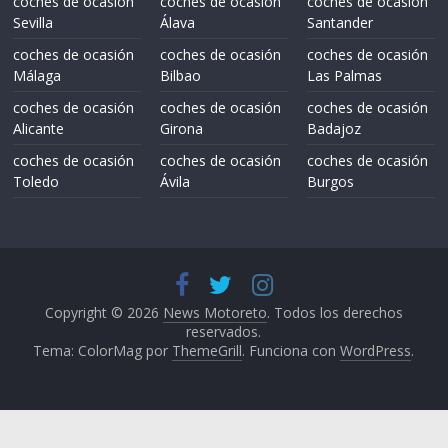
coches de ocasión
coches de ocasión
coches de ocasión
Sevilla
Álava
Santander
coches de ocasión
coches de ocasión
coches de ocasión
Málaga
Bilbao
Las Palmas
coches de ocasión
coches de ocasión
coches de ocasión
Alicante
Girona
Badajoz
coches de ocasión
coches de ocasión
coches de ocasión
Toledo
Ávila
Burgos
Copyright © 2026
News Motoreto
. Todos los derechos
reservados.
Tema: ColorMag por
ThemeGrill
. Funciona con
WordPress
.