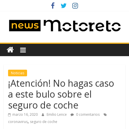
Saltar
al
contenido
News
Motoreto
Noticias
Noticias
de
¡Atención! No hagas caso
coches
a este bulo sobre el
de
ocasión
seguro de coche
marzo 16, 2020
Emilio Lence
0 comentarios
,
coronavirus
seguro de coche