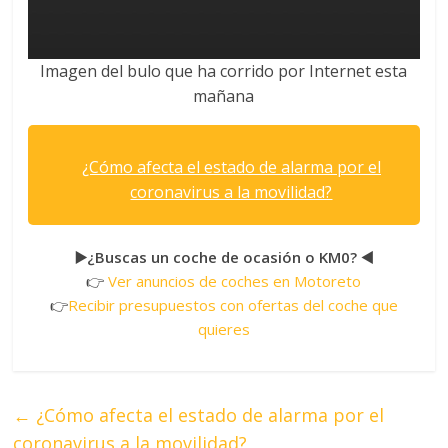
Imagen del bulo que ha corrido por Internet esta
mañana
¿Cómo afecta el estado de alarma por el
coronavirus a la movilidad?
▶️¿Buscas un coche de ocasión o KM0? ◀️
👉
Ver anuncios de coches en Motoreto
👉
Recibir presupuestos con ofertas del coche que
quieres
←
¿Cómo afecta el estado de alarma por el
coronavirus a la movilidad?