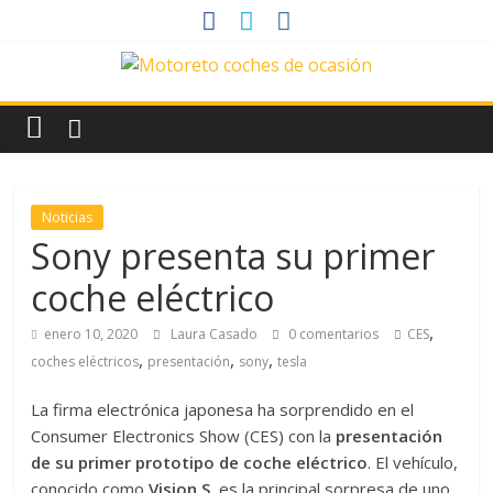
Saltar
al
contenido
News
Motoreto
Noticias
Noticias
de
Sony presenta su primer
coches
coche eléctrico
de
ocasión
,
enero 10, 2020
Laura Casado
0 comentarios
CES
,
,
,
coches eléctricos
presentación
sony
tesla
La firma electrónica japonesa ha sorprendido en el
Consumer Electronics Show (CES) con la
presentación
de su primer prototipo de coche eléctrico
. El vehículo,
conocido como
Vision S
, es la principal sorpresa de uno