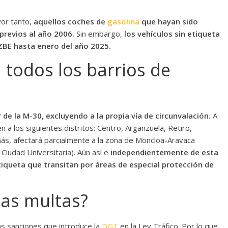
Por tanto,
aquellos coches de
gasolina
que hayan sido
previos al año 2006.
Sin embargo,
los vehículos sin etiqueta
 ZBE hasta enero del año 2025.
 todos los barrios de
r de la M-30, excluyendo a la propia vía de circunvalación.
A
a los siguientes distritos: Centro, Arganzuela, Retiro,
ás, afectará parcialmente a la zona de Moncloa-Aravaca
 Ciudad Universitaria). Aún así e
independientemente de esta
tiqueta que transitan por áreas de especial protección de
las multas?
as sanciones que introduce la
DGT
en la Ley Tráfico. Por lo que