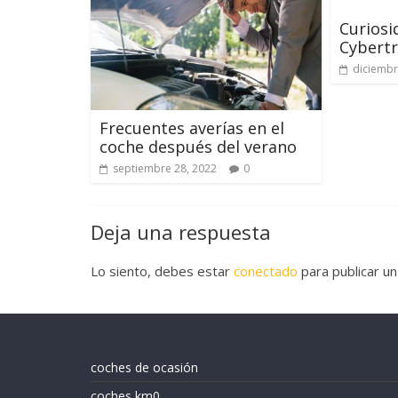
Curiosi
Cybert
diciembr
Frecuentes averías en el
coche después del verano
septiembre 28, 2022
0
Deja una respuesta
Lo siento, debes estar
conectado
para publicar un
coches de ocasión
coches km0