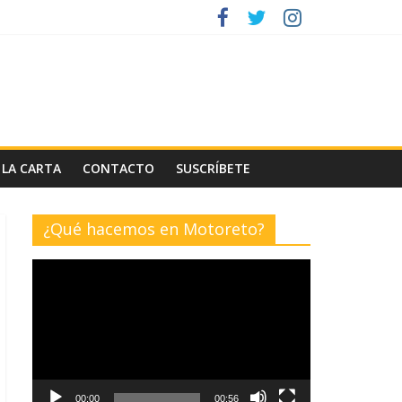
 LA CARTA
CONTACTO
SUSCRÍBETE
¿Qué hacemos en Motoreto?
Reproductor
de
vídeo
00:00
00:56