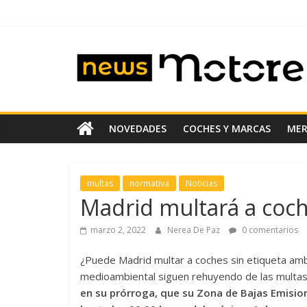
Saltar
al
contenido
News
Motoreto
Noticias
NOVEDADES
COCHES Y MARCAS
ME
de
coches
de
multas
normativa
Noticias
ocasión
Madrid multará a coch
marzo 2, 2022
Nerea De Paz
0 comentarios
¿Puede Madrid multar a coches sin etiqueta amb
medioambiental siguen rehuyendo de las multas
en su prórroga, que su Zona de Bajas Emisio