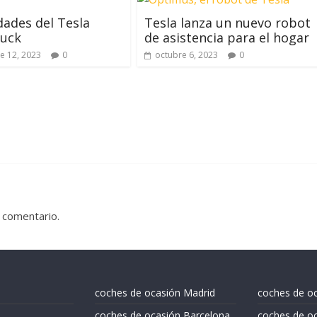
dades del Tesla
Tesla lanza un nuevo robot
ruck
de asistencia para el hogar
e 12, 2023
0
octubre 6, 2023
0
 comentario.
coches de ocasión Madrid
coches de o
coches de ocasión Barcelona
coches de oc