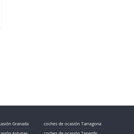
casión Granada
coches de ocasión Tarragona
asión Asturias
coches de ocasión Tenerife