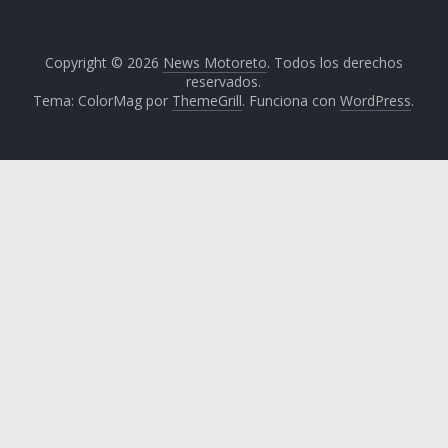
Copyright © 2026
News Motoreto
. Todos los derechos
reservados.
Tema: ColorMag por
ThemeGrill
. Funciona con
WordPress
.