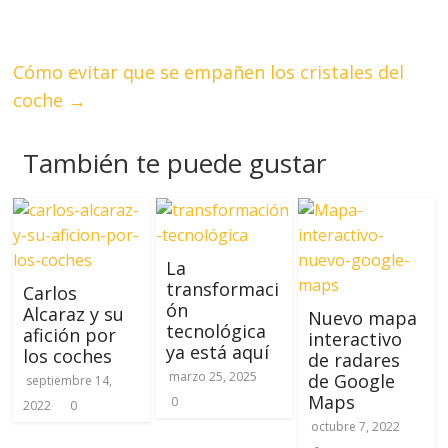
Cómo evitar que se empañen los cristales del
coche
→
También te puede gustar
La
transformaci
Carlos
ón
Alcaraz y su
Nuevo mapa
tecnológica
afición por
interactivo
ya está aquí
los coches
de radares
marzo 25, 2025
de Google
septiembre 14,
Maps
0
2022
0
octubre 7, 2022