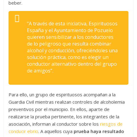
beber.
“A través de esta iniciativa, Espirituosos
España y el Ayuntamiento de Pozuelo
quieren sensibilizar a los conductores
de lo peligroso que resulta combinar
alcohol y conducción, ofreciéndoles una
solución práctica, como es elegir un
conductor alternativo dentro del grupo
de amigos”.
Para ello, un grupo de espirituosos acompañan a la
Guardia Civil mientras realizan controles de alcoholemia
preventivos por el municipio. En ellos, aparte de
realizarse la prueba pertinente, los integrantes de la
asociación, informan al conductor sobre los
riesgos de
conducir ebrio
. A aquellos cuya
prueba haya resultado