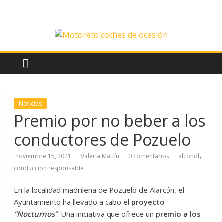
Saltar
al
contenido
News
Motoreto
Noticias
Noticias
de
Premio por no beber a los
coches
conductores de Pozuelo
de
ocasión
,
noviembre 15, 2021
Valeria Martín
0 comentarios
alcohol
conducción responsable
En la localidad madrileña de Pozuelo de Alarcón, el
Ayuntamiento ha llevado a cabo el
proyecto
“Nocturnos”
. Una iniciativa que ofrece un
premio a los