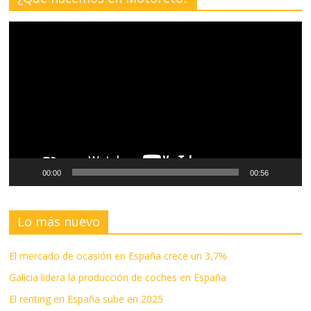
Reproductor
de
vídeo
00:00
00:56
Lo más nuevo
El mercado de ocasión en España crece un 3,7%
Galicia lidera la producción de coches en España
El renting en España sube en 2025