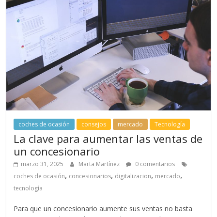
coches de ocasión
consejos
mercado
Tecnología
La clave para aumentar las ventas de
un concesionario
marzo 31, 2025
Marta Martínez
0 comentarios
,
,
,
,
coches de ocasión
concesionarios
digitalizacion
mercado
tecnología
Para que un concesionario aumente sus ventas no basta