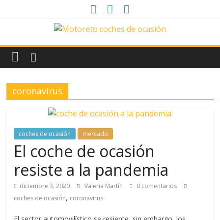
Saltar
al
contenido
News
Motoreto
coronavirus
Noticias
de
coches
de
coches de ocasión
mercado
ocasión
El coche de ocasión
resiste a la pandemia
diciembre 3, 2020
Valeria Martín
0 comentarios
,
coches de ocasión
coronavirus
El sector automovilístico se resiente, sin embargo, los