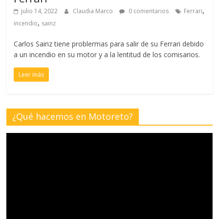
,
julio 14, 2022
Claudia Marco
0 comentarios
Ferrari
,
incendio
sainz
Carlos Sainz tiene problermas para salir de su Ferrari debido
a un incendio en su motor y a la lentitud de los comisarios.
Leer más
¿Qué hacemos en Motoreto?
Reproductor
de
vídeo