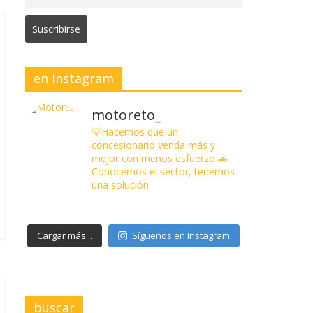
en Instagram
motoreto_
💡Hacemos que un
concesionario venda más y
mejor con menos esfuerzo
🚗
Conocemos el sector, tenemos
una solución
Cargar más...
Síguenos en Instagram
buscar