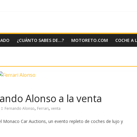
CADO
¿CUÁNTO SABES DE…?
MOTORETO.COM
COCHE A 
nando Alonso a la venta
,
,
Fernando Alonso
Ferrari
venta
el Monaco Car Auctions, un evento repleto de coches de lujo y