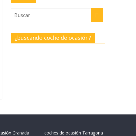
¿buscando coche de ocasión?
casión Granada
coches de ocasión Tarragona