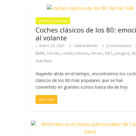
coches y marcas
Coches clásicos de los 80: emoc
al volante
enero 20, 2021
Valeria Martín
0 comentarios
,
,
,
,
,
,
BMW
Citroën
coches clásicos
Ferrari
FIAT
peugeot
SE
Seat Ibiza
Viajando atrás en el tiempo, encontramos los coc
clásicos de los 80 más populares que se han
convertido en grandes iconos hasta día de hoy
Leer más