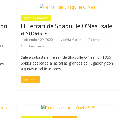
coches y marcas
ión
El Ferrari de Shaquille O’Neal sale
a subasta
diciembre 29, 2020
Valeria Martín
0 comentarios
,
,
AT
coches
Ferrari
Sale a subasta el Ferrari de Shaquille O’Neal, un F355
Spider adaptado a las tallas grandes del jugador y con
hes
algunas modificaciones.
Leer más