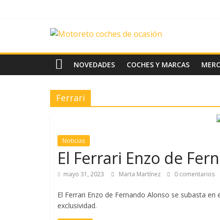
Saltar
al
contenido
News
Motoreto
NOVEDADES
COCHES Y MARCAS
MER
Noticias
Ferrari
de
coches
de
ocasión
Noticias
El Ferrari Enzo de Fer
mayo 31, 2023
Marta Martínez
0 comentarios
El Ferrari Enzo de Fernando Alonso se subasta en 
exclusividad.