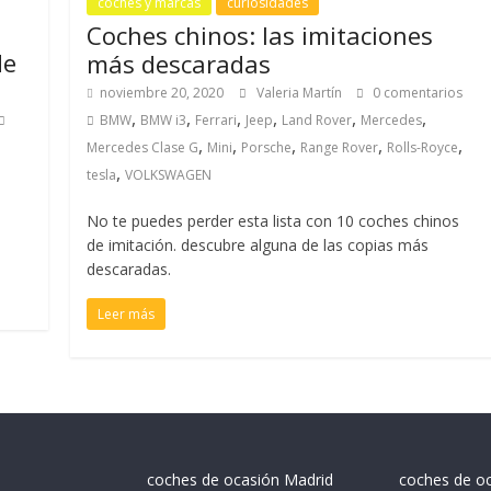
coches y marcas
curiosidades
Coches chinos: las imitaciones
de
más descaradas
noviembre 20, 2020
Valeria Martín
0 comentarios
,
,
,
,
,
,
BMW
BMW i3
Ferrari
Jeep
Land Rover
Mercedes
,
,
,
,
,
Mercedes Clase G
Mini
Porsche
Range Rover
Rolls-Royce
,
tesla
VOLKSWAGEN
No te puedes perder esta lista con 10 coches chinos
de imitación. descubre alguna de las copias más
descaradas.
Leer más
coches de ocasión Madrid
coches de o