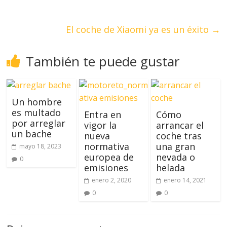
El coche de Xiaomi ya es un éxito
→
También te puede gustar
Un hombre
es multado
Entra en
Cómo
por arreglar
vigor la
arrancar el
un bache
nueva
coche tras
normativa
una gran
mayo 18, 2023
europea de
nevada o
0
emisiones
helada
enero 2, 2020
enero 14, 2021
0
0