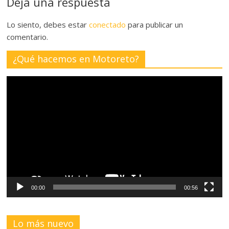
Deja una respuesta
Lo siento, debes estar
conectado
para publicar un
comentario.
¿Qué hacemos en Motoreto?
Reproductor
de
vídeo
00:00
00:56
Lo más nuevo