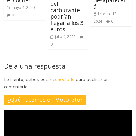
el coche?
desaparecer
del
á
mayo 4, 2020
carburante
febrero 13,
0
podrían
2024
0
llegar a los 3
euros
julio 4, 2022
0
Deja una respuesta
Lo siento, debes estar
conectado
para publicar un
comentario.
¿Qué hacemos en Motoreto?
Reproductor
de
vídeo