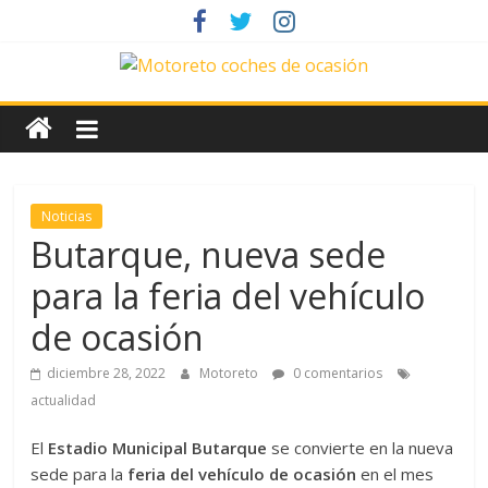
Saltar
al
contenido
News
Motoreto
Noticias
Noticias
de
Butarque, nueva sede
coches
para la feria del vehículo
de
ocasión
de ocasión
diciembre 28, 2022
Motoreto
0 comentarios
actualidad
El
Estadio Municipal Butarque
se convierte en la nueva
sede para la
feria del vehículo de ocasión
en el mes