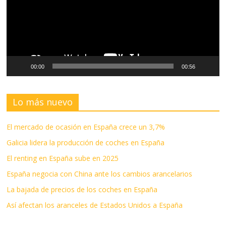
00:00
00:56
Lo más nuevo
El mercado de ocasión en España crece un 3,7%
Galicia lidera la producción de coches en España
El renting en España sube en 2025
España negocia con China ante los cambios arancelarios
La bajada de precios de los coches en España
Así afectan los aranceles de Estados Unidos a España