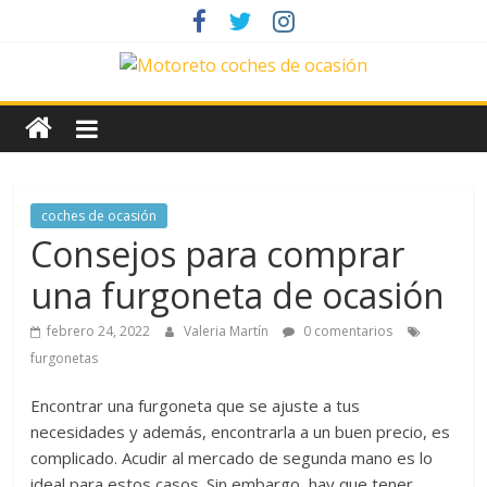
Saltar
al
contenido
News
Motoreto
Noticias
coches de ocasión
de
Consejos para comprar
coches
una furgoneta de ocasión
de
ocasión
febrero 24, 2022
Valeria Martín
0 comentarios
furgonetas
Encontrar una furgoneta que se ajuste a tus
necesidades y además, encontrarla a un buen precio, es
complicado. Acudir al mercado de segunda mano es lo
ideal para estos casos. Sin embargo, hay que tener