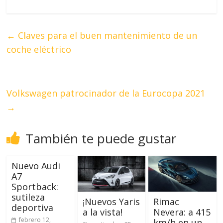
←
Claves para el buen mantenimiento de un
coche eléctrico
Volkswagen patrocinador de la Eurocopa 2021
→
También te puede gustar
Nuevo Audi
A7
Sportback:
sutileza
¡Nuevos Yaris
Rimac
deportiva
a la vista!
Nevera: a 415
febrero 12,
km/h en un