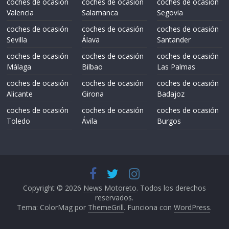
coches de ocasión
coches de ocasión
coches de ocasión
Valencia
Salamanca
Segovia
coches de ocasión
coches de ocasión
coches de ocasión
Sevilla
Álava
Santander
coches de ocasión
coches de ocasión
coches de ocasión
Málaga
Bilbao
Las Palmas
coches de ocasión
coches de ocasión
coches de ocasión
Alicante
Girona
Badajoz
coches de ocasión
coches de ocasión
coches de ocasión
Toledo
Ávila
Burgos
Copyright © 2026
News Motoreto
. Todos los derechos
reservados.
Tema: ColorMag por
ThemeGrill
. Funciona con
WordPress
.