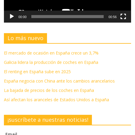
00:00
00:56
Lo más nuevo
El mercado de ocasión en España crece un 3,7%
Galicia lidera la producción de coches en España
El renting en España sube en 2025
España negocia con China ante los cambios arancelarios
La bajada de precios de los coches en España
Así afectan los aranceles de Estados Unidos a España
¡suscríbete a nuestras noticias!
Email