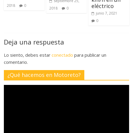
septiembre 25,
eléctrico
2018
0
2018
0
junio 7, 2021
0
Deja una respuesta
Lo siento, debes estar
conectado
para publicar un
comentario.
¿Qué hacemos en Motoreto?
Reproductor
de
vídeo