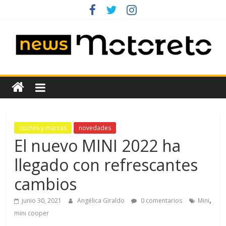
Saltar
al
contenido
News
Motoreto
Noticias
coches y marcas
novedades
de
El nuevo MINI 2022 ha
coches
llegado con refrescantes
de
ocasión
cambios
,
junio 30, 2021
Angélica Giraldo
0 comentarios
Mini
mini cooper