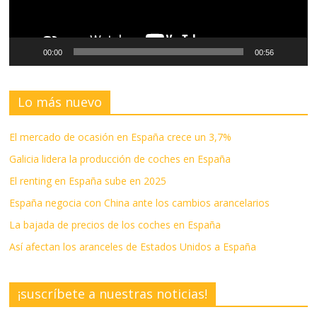
00:00
00:56
Lo más nuevo
El mercado de ocasión en España crece un 3,7%
Galicia lidera la producción de coches en España
El renting en España sube en 2025
España negocia con China ante los cambios arancelarios
La bajada de precios de los coches en España
Así afectan los aranceles de Estados Unidos a España
¡suscríbete a nuestras noticias!