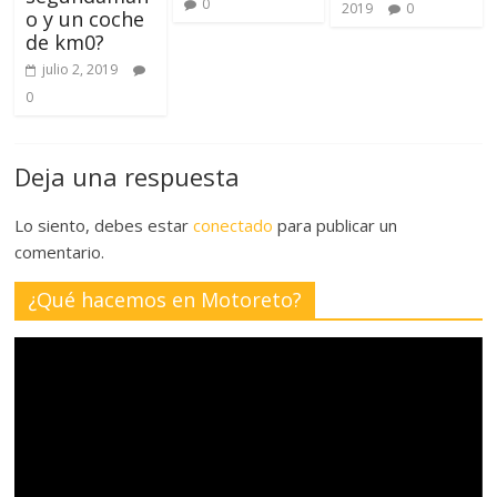
0
2019
0
o y un coche
de km0?
julio 2, 2019
0
Deja una respuesta
Lo siento, debes estar
conectado
para publicar un
comentario.
¿Qué hacemos en Motoreto?
Reproductor
de
vídeo