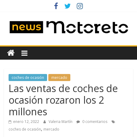
Saltar
al
contenido
News
Motoreto
Noticias
coches de ocasión
mercado
de
Las ventas de coches de
coches
ocasión rozaron los 2
de
ocasión
millones
enero 12, 2022
Valeria Martín
0 comentarios
,
coches de ocasión
mercado