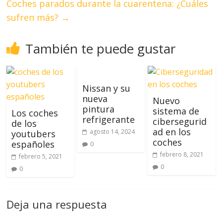
Coches parados durante la cuarentena: ¿Cuáles
sufren más?
→
También te puede gustar
Nissan y su
nueva
Nuevo
pintura
sistema de
Los coches
refrigerante
cibersegurid
de los
ad en los
agosto 14, 2024
youtubers
coches
españoles
0
febrero 8, 2021
febrero 5, 2021
0
0
Deja una respuesta