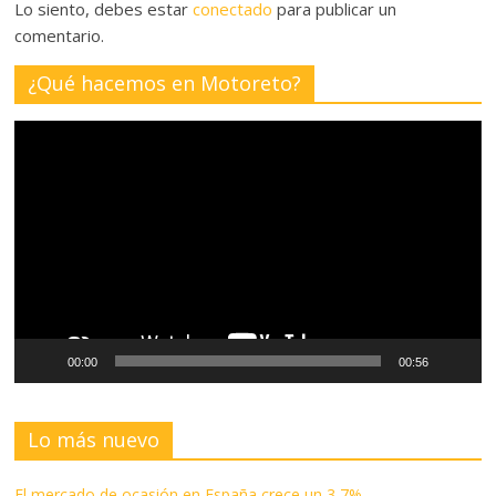
Lo siento, debes estar
conectado
para publicar un
comentario.
¿Qué hacemos en Motoreto?
Reproductor
de
vídeo
00:00
00:56
Lo más nuevo
El mercado de ocasión en España crece un 3,7%