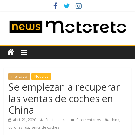
Saltar
al
contenido
News
Motoreto
Noticias
mercado
Noticias
de
Se empiezan a recuperar
coches
las ventas de coches en
de
ocasión
China
,
abril 21, 2020
Emilio Lence
0 comentarios
china
,
coronavirus
venta de coches