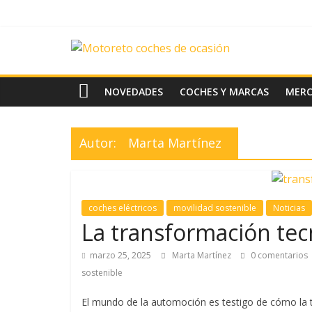
Saltar
al
contenido
News
Motoreto
NOVEDADES
COCHES Y MARCAS
MER
Noticias
de
Autor:
Marta Martínez
coches
de
ocasión
coches eléctricos
movilidad sostenible
Noticias
La transformación tec
marzo 25, 2025
Marta Martínez
0 comentarios
sostenible
El mundo de la automoción es testigo de cómo la t