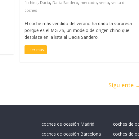
,
,
,
,
,
china
Dacia
Dacia Sandero
mercado
venta
venta de
coches
El coche más vendido del verano ha dado la sorpresa
porque es el MG ZS, un modelo de origen chino que
desplaza en la lista al Dacia Sandero.
Leer más
Siguiente 
coches de ocasión Madrid
coches de o
coches de ocasión Barcelona
coches de oc