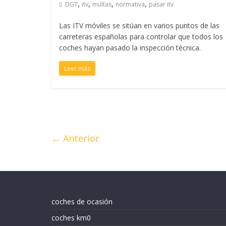
,
,
,
,
DGT
itv
multas
normativa
pasar itv
Las ITV móviles se sitúan en varios puntos de las
carreteras españolas para controlar que todos los
coches hayan pasado la inspección técnica.
Leer más
← Anterior
coches de ocasión
coches km0