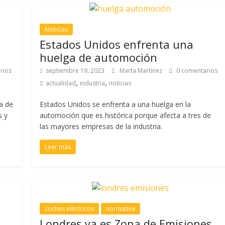
Noticias
Estados Unidos enfrenta una
huelga de automoción
rios
septiembre 19, 2023
Marta Martínez
0 comentarios
,
,
actualidad
industria
noticias
a de
Estados Unidos se enfrenta a una huelga en la
s y
automoción que es histórica porque afecta a tres de
las mayores empresas de la industria.
Leer más
coches eléctricos
normativa
Londres ya es Zona de Emisiones