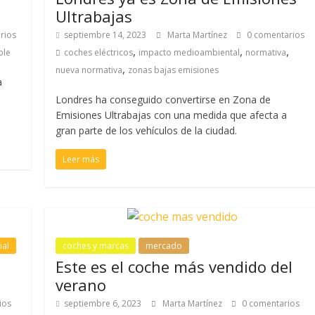
Ultrabajas
rios
septiembre 14, 2023
Marta Martínez
0 comentarios
,
,
,
ble
coches eléctricos
impacto medioambiental
normativa
,
nueva normativa
zonas bajas emisiones
a
Londres ha conseguido convertirse en Zona de
Emisiones Ultrabajas con una medida que afecta a
gran parte de los vehículos de la ciudad.
Leer más
ial
coches y marcas
mercado
Este es el coche más vendido del
verano
ios
septiembre 6, 2023
Marta Martínez
0 comentarios