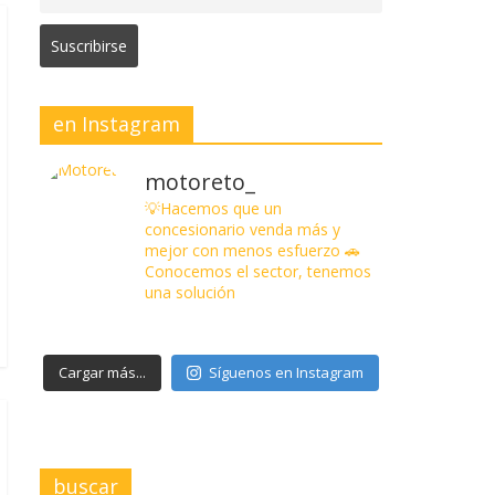
en Instagram
motoreto_
💡Hacemos que un
concesionario venda más y
mejor con menos esfuerzo
🚗
Conocemos el sector, tenemos
una solución
Cargar más...
Síguenos en Instagram
buscar