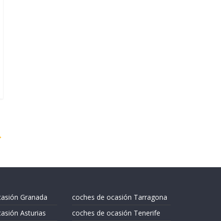
→
casión Granada
coches de ocasión Tarragona
asión Asturias
coches de ocasión Tenerife