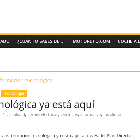
CADO
¿CUÁNTO SABES DE…?
MOTORETO.COM
COCHE A 
Tecnología
nológica ya está aquí
,
,
,
,
actualidad
coches eléctricos
electricos
informativo
movilidad
ransformación tecnológica ya está aquí a través del Plan Director