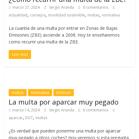
marzo 27, 2024
Sergio Aranda
0 comentarios
,
,
,
,
actualidad
consejos
movilidad sostenible
multas
normativa
La cuantía de una multa por entrar en Zonas de Bajas
Emisiones (ZBE) asciende a 200€. Hoy te enseñaremos
como recurrir una multa de la ZBE.
Leer más
multas
normativa
Noticias
La multa por aparcar muy pegado
marzo 14, 2024
Sergio Aranda
0 comentarios
,
,
aparcar
DGT
multas
¿Es verdad que pueden ponerme una multa por aparcar
muy pegado a otros coches? Hoy veremos si esta pregunta