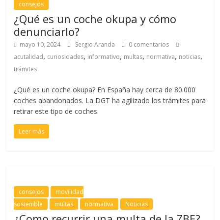
consejos
¿Qué es un coche okupa y cómo
denunciarlo?
mayo 10, 2024
Sergio Aranda
0 comentarios
,
,
,
,
,
,
acutalidad
curiosidades
informativo
multas
normativa
noticias
trámites
¿Qué es un coche okupa? En España hay cerca de 80.000
coches abandonados. La DGT ha agilizado los trámites para
retirar este tipo de coches.
Leer más
consejos
movilidad
sostenible
multas
normativa
Noticias
¿Como recurrir una multa de la ZBE?