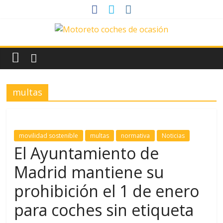
Saltar
al
contenido
News
Motoreto
multas
Noticias
de
coches
de
movilidad sostenible
multas
normativa
Noticias
ocasión
El Ayuntamiento de
Madrid mantiene su
prohibición el 1 de enero
para coches sin etiqueta