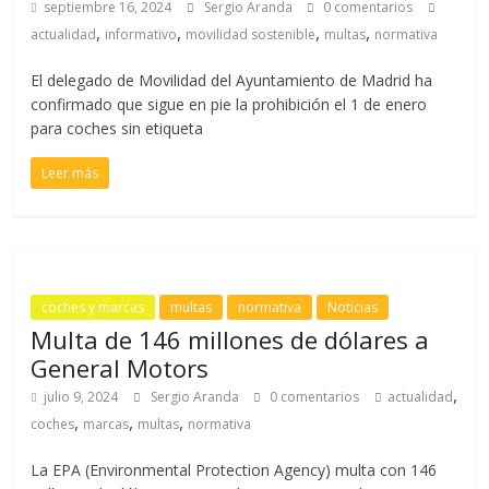
septiembre 16, 2024
Sergio Aranda
0 comentarios
,
,
,
,
actualidad
informativo
movilidad sostenible
multas
normativa
El delegado de Movilidad del Ayuntamiento de Madrid ha
confirmado que sigue en pie la prohibición el 1 de enero
para coches sin etiqueta
Leer más
coches y marcas
multas
normativa
Noticias
Multa de 146 millones de dólares a
General Motors
,
julio 9, 2024
Sergio Aranda
0 comentarios
actualidad
,
,
,
coches
marcas
multas
normativa
La EPA (Environmental Protection Agency) multa con 146