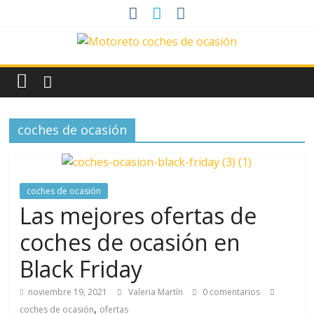
Saltar
al
contenido
News
Motoreto
coches de ocasión
Noticias
de
coches
de
coches de ocasión
ocasión
Las mejores ofertas de
coches de ocasión en
Black Friday
noviembre 19, 2021
Valeria Martín
0 comentarios
,
coches de ocasión
ofertas