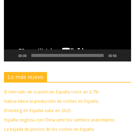
vídeo
00:00
00:56
Lo más nuevo
El mercado de ocasión en España crece un 3,7%
Galicia lidera la producción de coches en España
El renting en España sube en 2025
España negocia con China ante los cambios arancelarios
La bajada de precios de los coches en España