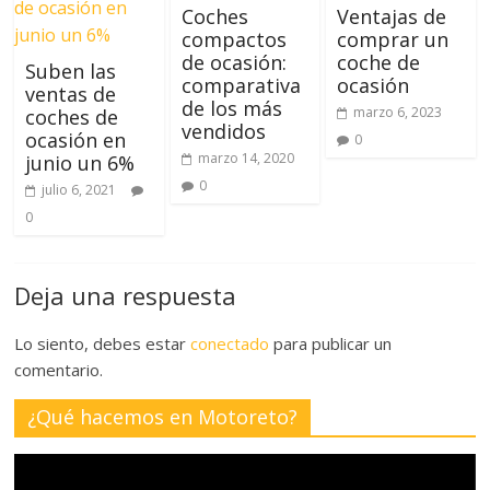
Coches
Ventajas de
compactos
comprar un
de ocasión:
coche de
Suben las
comparativa
ocasión
ventas de
de los más
marzo 6, 2023
coches de
vendidos
ocasión en
0
marzo 14, 2020
junio un 6%
0
julio 6, 2021
0
Deja una respuesta
Lo siento, debes estar
conectado
para publicar un
comentario.
¿Qué hacemos en Motoreto?
Reproductor
de