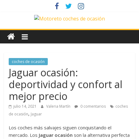
Saltar
al
contenido
News
Motoreto
Noticias
coches de ocasión
de
Jaguar ocasión:
coches
deportividad y confort al
de
ocasión
mejor precio
julio 14, 2021
Valeria Martín
0 comentarios
coches
,
de ocasión
Jaguar
Los coches más salvajes siguen conquistando el
mercado. Los
Jaguar ocasión
son la alternativa perfecta