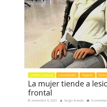
coches y marcas
curiosidades
mujeres
Notici
La mujer tiende a les
frontal
noviembre 9, 2023
Sergio Aranda
0 comentar