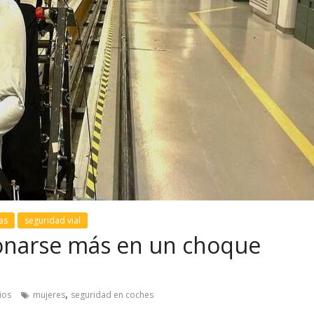
as
seguridad vial
ionarse más en un choque
,
ios
mujeres
seguridad en coches