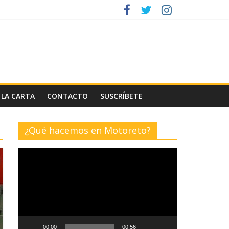
 LA CARTA
CONTACTO
SUSCRÍBETE
¿Qué hacemos en Motoreto?
Reproductor
de
vídeo
00:00
00:56