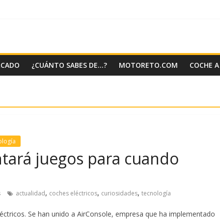
RCADO
¿CUÁNTO SABES DE…?
MOTORETO.COM
COCHE A
ología
ará juegos para cuando
,
,
,
s
actualidad
coches eléctricos
curiosidades
tecnología
éctricos. Se han unido a AirConsole, empresa que ha implementado