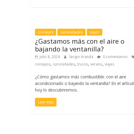
consejos
curiosidades
viajes
¿Gastamos más con el aire o
bajando la ventanilla?
julio 8, 2024
Sergio Aranda
0 comentarios
,
,
,
,
consejos
curiosidades
trucos
verano
viajes
¿Cómo gastamos más combustible: con el aire
acondicionado o bajando la ventanilla? En el artícu
hoy lo descubriremos.
Leer más