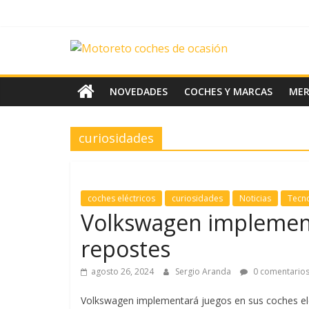
Saltar
al
contenido
News
Motoreto
NOVEDADES
COCHES Y MARCAS
ME
Noticias
curiosidades
de
coches
de
ocasión
coches eléctricos
curiosidades
Noticias
Tecn
Volkswagen implement
repostes
agosto 26, 2024
Sergio Aranda
0 comentario
Volkswagen implementará juegos en sus coches el