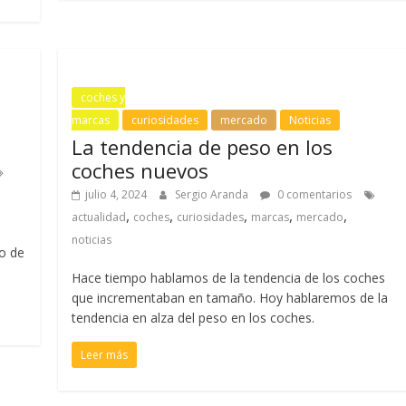
coches y
marcas
curiosidades
mercado
Noticias
La tendencia de peso en los
coches nuevos
julio 4, 2024
Sergio Aranda
0 comentarios
,
,
,
,
,
actualidad
coches
curiosidades
marcas
mercado
noticias
lo de
Hace tiempo hablamos de la tendencia de los coches
que incrementaban en tamaño. Hoy hablaremos de la
tendencia en alza del peso en los coches.
Leer más