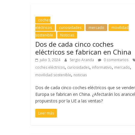
coches
eléctricos
curiosidades
mercado
movilidad
sostenible
Noticias
Dos de cada cinco coches
eléctricos se fabrican en China
julio 3, 2024
Sergio Aranda
0 comentarios
,
,
,
,
coches eléctricos
curiosidades
informativo
mercado
,
movilidad sostenible
noticias
Dos de cada cinco coches eléctricos que se vende
Europa se fabrican en China. ¿Afectarán los arance
propuestos por la UE a las ventas?
Leer más