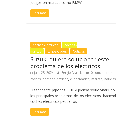
juegos en marcas como BMW.
Leer más
coches eléctricos
coches y
marcas
curiosidades
Noticias
Suzuki quiere solucionar este
problema de los eléctricos
julio 23, 2024
Sergio Aranda
0 comentarios
,
,
,
,
coches
coches eléctricos
curiosidades
marcas
noticias
El fabricante japonés Suzuki piensa solucionar uno
los principales problemas de los eléctricos, hacien
coches eléctricos pequeños.
Leer más