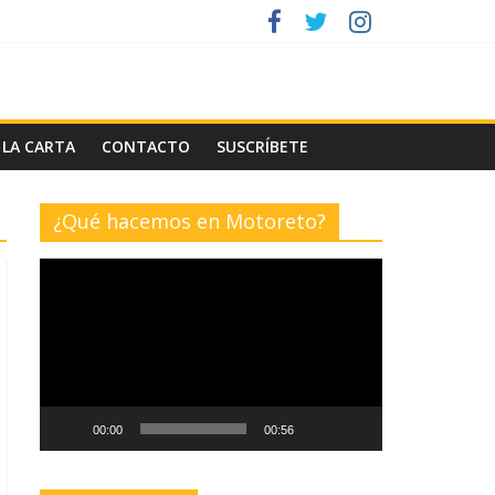
 LA CARTA
CONTACTO
SUSCRÍBETE
¿Qué hacemos en Motoreto?
Reproductor
de
vídeo
00:00
00:56