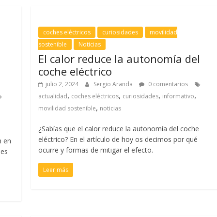
coches eléctricos
curiosidades
movilidad
sostenible
Noticias
El calor reduce la autonomía del
coche eléctrico
julio 2, 2024
Sergio Aranda
0 comentarios
,
,
,
,
actualidad
coches eléctricos
curiosidades
informativo
,
movilidad sostenible
noticias
¿Sabías que el calor reduce la autonomía del coche
eléctrico? En el artículo de hoy os decimos por qué
n en
ocurre y formas de mitigar el efecto.
les
Leer más