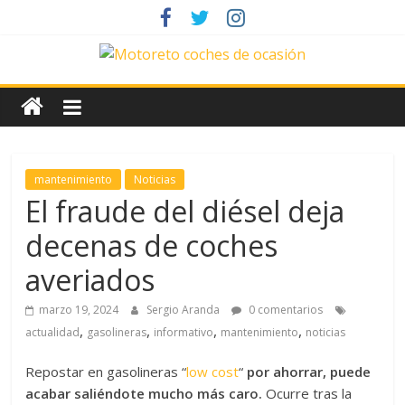
Saltar
al
contenido
News
Motoreto
Noticias
mantenimiento
Noticias
de
El fraude del diésel deja
coches
decenas de coches
de
ocasión
averiados
marzo 19, 2024
Sergio Aranda
0 comentarios
,
,
,
,
actualidad
gasolineras
informativo
mantenimiento
noticias
Repostar en gasolineras “
low cost
“
por ahorrar, puede
acabar saliéndote mucho más caro.
Ocurre tras la