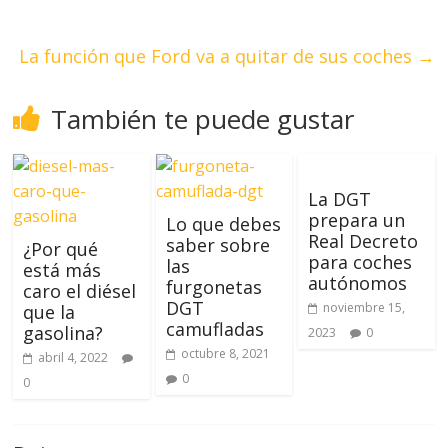
La función que Ford va a quitar de sus coches
→
También te puede gustar
La DGT
prepara un
Lo que debes
Real Decreto
saber sobre
¿Por qué
para coches
las
está más
autónomos
furgonetas
caro el diésel
DGT
noviembre 15,
que la
camufladas
gasolina?
2023
0
octubre 8, 2021
abril 4, 2022
0
0