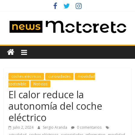
Saltar
al
contenido
News
Motoreto
Noticias
coches eléctricos
curiosidades
movilidad
de
sostenible
Noticias
coches
El calor reduce la
de
autonomía del coche
ocasión
eléctrico
julio 2, 2024
Sergio Aranda
0 comentarios
,
,
,
,
actualidad
coches eléctricos
curiosidades
informativo
movilidad