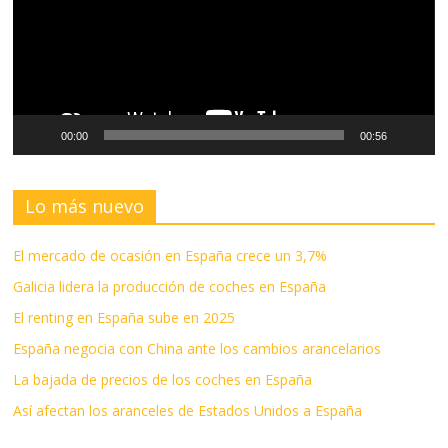
00:00
00:56
Lo más nuevo
El mercado de ocasión en España crece un 3,7%
Galicia lidera la producción de coches en España
El renting en España sube en 2025
España negocia con China ante los cambios arancelarios
La bajada de precios de los coches en España
Así afectan los aranceles de Estados Unidos a España