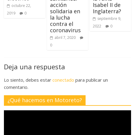
acción
Isabel II de
octubre 22,
solidaria en
Inglaterra?
2019
0
la lucha
septiembre 9,
contra el
2022
0
coronavirus
abril 7, 2020
0
Deja una respuesta
Lo siento, debes estar
conectado
para publicar un
comentario.
¿Qué hacemos en Motoreto?
Reproductor
de
vídeo