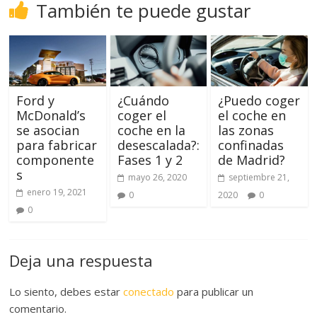
También te puede gustar
Ford y
¿Cuándo
¿Puedo coger
McDonald’s
coger el
el coche en
se asocian
coche en la
las zonas
para fabricar
desescalada?:
confinadas
componente
Fases 1 y 2
de Madrid?
s
mayo 26, 2020
septiembre 21,
enero 19, 2021
0
2020
0
0
Deja una respuesta
Lo siento, debes estar
conectado
para publicar un
comentario.