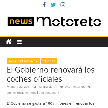
Saltar
al
contenido
News
Motoreto
Noticias
movilidad sostenible
Noticias
de
El Gobierno renovará los
coches
coches oficiales
de
ocasión
enero 22, 2021
Valeria Martín
0 comentarios
,
coches oficiales
movilidad sostenible
El Gobierno se gastará
100 millones en renovar los