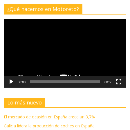
¿Qué hacemos en Motoreto?
Reproductor
de
vídeo
00:00
00:56
Lo más nuevo
El mercado de ocasión en España crece un 3,7%
Galicia lidera la producción de coches en España