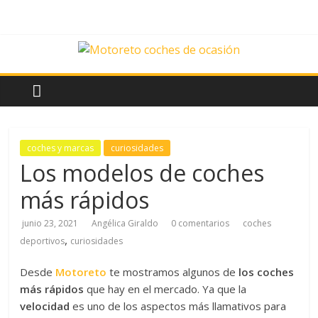
Saltar
al
contenido
News
Motoreto
Noticias
coches y marcas
curiosidades
de
Los modelos de coches
coches
más rápidos
de
ocasión
junio 23, 2021
Angélica Giraldo
0 comentarios
coches
,
deportivos
curiosidades
Desde
Motoreto
te mostramos algunos de
los coches
más rápidos
que hay en el mercado. Ya que la
velocidad
es uno de los aspectos más llamativos para