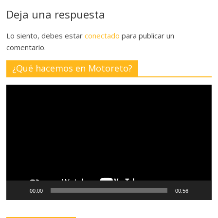
Deja una respuesta
Lo siento, debes estar
conectado
para publicar un
comentario.
¿Qué hacemos en Motoreto?
Reproductor
de
vídeo
00:00
00:56