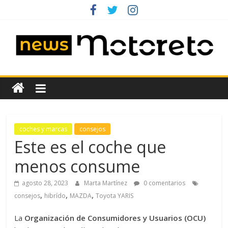
Saltar
al
contenido
News
Motoreto
Noticias
coches y marcas
consejos
de
Este es el coche que
coches
menos consume
de
ocasión
agosto 28, 2023
Marta Martínez
0 comentarios
,
,
,
consejos
hibrído
MAZDA
Toyota YARIS
La
Organización de Consumidores y Usuarios (OCU)