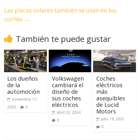
Las placas solares también se usan en los
coches
→
También te puede gustar
Los dueños
Volkswagen
Coches
de la
cambiará el
eléctricos
automoción
diseño de
más
sus coches
asequibles
noviembre 17,
eléctricos
de Lucid
2020
0
Motors
abril 23, 2024
julio 19, 2021
0
0