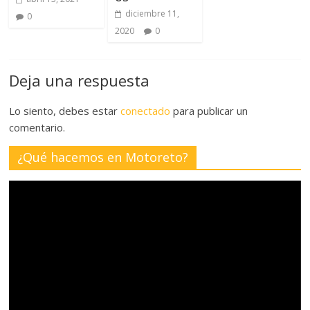
diciembre 11,
0
2020
0
Deja una respuesta
Lo siento, debes estar
conectado
para publicar un
comentario.
¿Qué hacemos en Motoreto?
Reproductor
de
vídeo