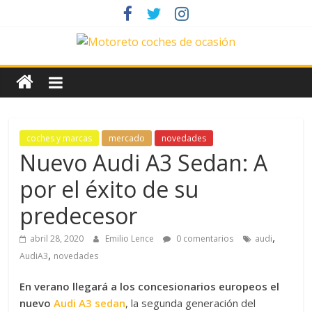
Saltar
al
contenido
News
Motoreto
Noticias
coches y marcas
mercado
novedades
de
Nuevo Audi A3 Sedan: A
coches
por el éxito de su
de
ocasión
predecesor
,
abril 28, 2020
Emilio Lence
0 comentarios
audi
,
AudiA3
novedades
En verano llegará a los concesionarios europeos el
nuevo
Audi A3 sed
an
, la segunda generación del