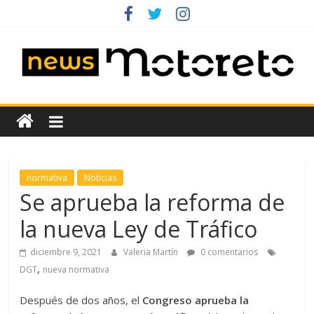
Saltar
al
contenido
News
Motoreto
Noticias
normativa
Noticias
de
Se aprueba la reforma de
coches
la nueva Ley de Tráfico
de
ocasión
diciembre 9, 2021
Valeria Martín
0 comentarios
,
DGT
nueva normativa
Después de dos años, el
Congreso aprueba la