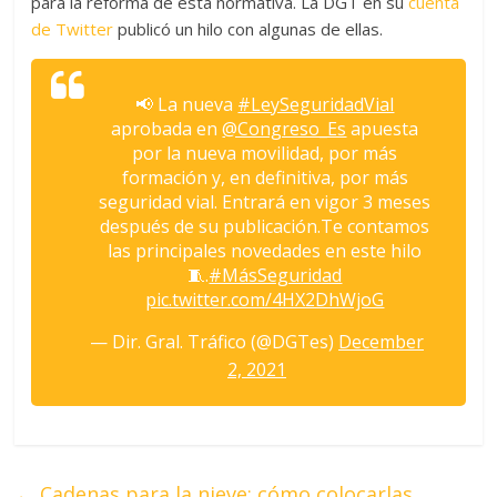
para la reforma de esta normativa. La DGT en su
cuenta
de Twitter
publicó un hilo con algunas de ellas.
📢 La nueva
#LeySeguridadVial
aprobada en
@Congreso_Es
apuesta
por la nueva movilidad, por más
formación y, en definitiva, por más
seguridad vial. Entrará en vigor 3 meses
después de su publicación.Te contamos
las principales novedades en este hilo
🧵.
#MásSeguridad
pic.twitter.com/4HX2DhWjoG
— Dir. Gral. Tráfico (@DGTes)
December
2, 2021
←
Cadenas para la nieve: cómo colocarlas