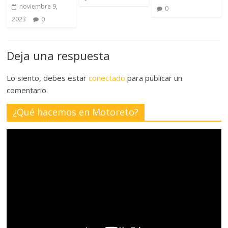
noviembre 9,
0
2023
0
Deja una respuesta
Lo siento, debes estar
conectado
para publicar un
comentario.
¿Qué hacemos en Motoreto?
Reproductor
de
vídeo