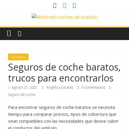
Saltar
al
contenido
News
Motoreto
Noticias
consejos
de
Seguros de coche baratos,
coches
trucos para encontrarlos
de
ocasión
agosto 27, 2021
Angélica Giraldo
0 comentarios
seguro de coche
Para encontrar seguros de coche baratos se necesita
tiempo para comparar precios, tipos de cobertura que
sean compatibles con las necesidades que desee cubrir
el conductor del vehículo.