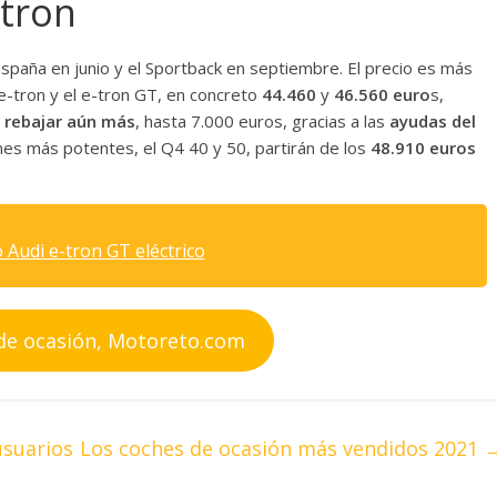
-tron
spaña en junio y el Sportback en septiembre. El precio es más
-tron y el e-tron GT, en concreto
44.460
y
46.560 euro
s,
a rebajar aún más
, hasta 7.000 euros, gracias a las
ayudas del
ones más potentes, el Q4 40 y 50, partirán de los
48.910 euros
 Audi e-tron GT eléctrico
de ocasión, Motoreto.com
usuarios
Los coches de ocasión más vendidos 2021