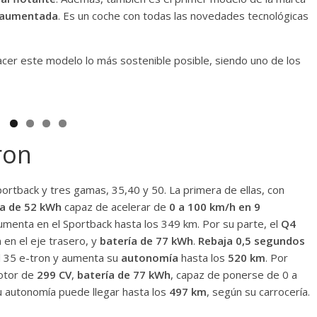
d aumentada
. Es un coche con todas las novedades tecnológicas
hacer este modelo lo más sostenible posible, siendo uno de los
ron
ortback y tres gamas, 35,40 y 50. La primera de ellas, con
ía de 52 kWh
capaz de acelerar de
0 a 100 km/h en 9
umenta en el Sportback hasta los 349 km. Por su parte, el
Q4
 en el eje trasero, y
batería de 77 kWh
.
Rebaja 0,5 segundos
l 35 e-tron y aumenta su
autonomía
hasta los
520 km
. Por
otor de
299 CV
,
batería de 77 kWh
, capaz de ponerse de 0 a
u autonomía puede llegar hasta los
497 km
, según su carrocería.