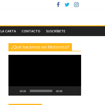
 LA CARTA
CONTACTO
SUSCRÍBETE
¿Qué hacemos en Motoreto?
Reproductor
de
vídeo
00:00
00:56