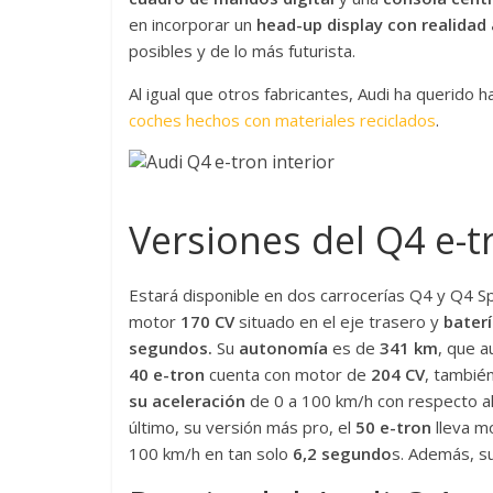
en incorporar un
head-up display con realida
posibles y de lo más futurista.
Al igual que otros fabricantes, Audi ha querido 
coches hechos con materiales reciclados
.
Versiones del Q4 e-t
Estará disponible en dos carrocerías Q4 y Q4 Sp
motor
170 CV
situado en el eje trasero y
bater
segundos.
Su
autonomía
es de
341 km
, que a
40 e-tron
cuenta con motor de
204 CV
, también
su aceleración
de 0 a 100 km/h con respecto a
último, su versión más pro, el
50 e-tron
lleva m
100 km/h en tan solo
6,2 segundo
s. Además, s