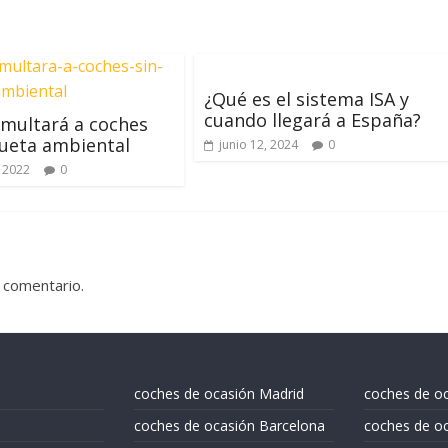
¿Qué es el sistema ISA y
cuando llegará a España?
multará a coches
queta ambiental
junio 12, 2024
0
 2022
0
 comentario.
coches de ocasión Madrid
coches de o
coches de ocasión Barcelona
coches de oc