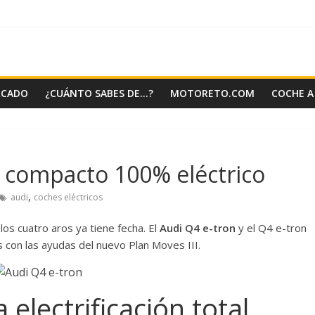
RCADO
¿CUÁNTO SABES DE…?
MOTORETO.COM
COCHE A
V compacto 100% eléctrico
,
audi
coches eléctricos
os cuatro aros ya tiene fecha. El
Audi Q4 e-tron
y el Q4 e-tron
 con las ayudas del nuevo Plan Moves III.
 electrificación total