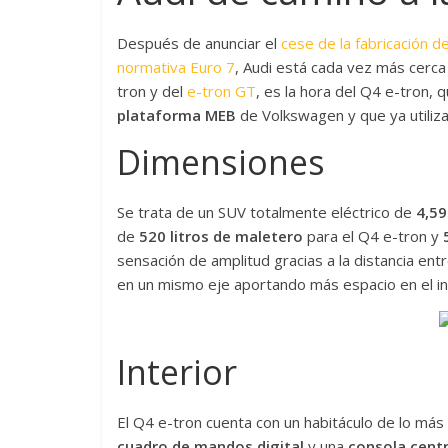
Después de anunciar el
cese de la fabricación 
normativa Euro 7
, Audi está cada vez más cerca 
tron y del
e-tron GT
, es la hora del Q4 e-tron, 
plataforma MEB
de Volkswagen y que ya utiliz
Dimensiones
Se trata de un SUV totalmente eléctrico de
4,59
de
520 litros de maletero
para el Q4 e-tron y
sensación de amplitud gracias a la distancia en
en un mismo eje aportando más espacio en el int
Interior
El Q4 e-tron cuenta con un habitáculo de lo má
cuadro de mandos digital
y una
consola centr