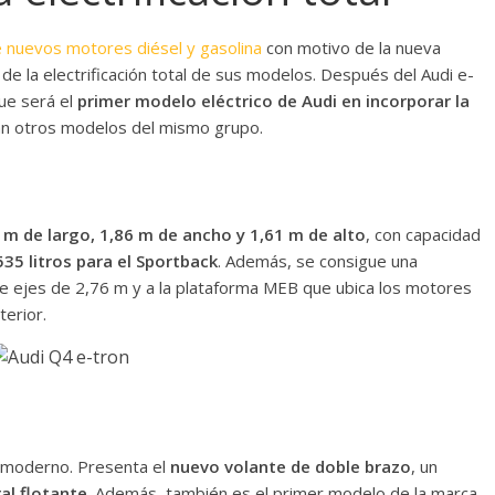
de nuevos motores diésel y gasolina
con motivo de la nueva
de la electrificación total de sus modelos. Después del Audi e-
que será el
primer modelo eléctrico de Audi en incorporar la
an otros modelos del mismo grupo.
 m de largo, 1,86 m de ancho y 1,61 m de alto
, con capacidad
535 litros para el Sportback
. Además, se consigue una
tre ejes de 2,76 m y a la plataforma MEB que ubica los motores
erior.
s moderno. Presenta el
nuevo volante de doble brazo
, un
al flotante
. Además, también es el primer modelo de la marca