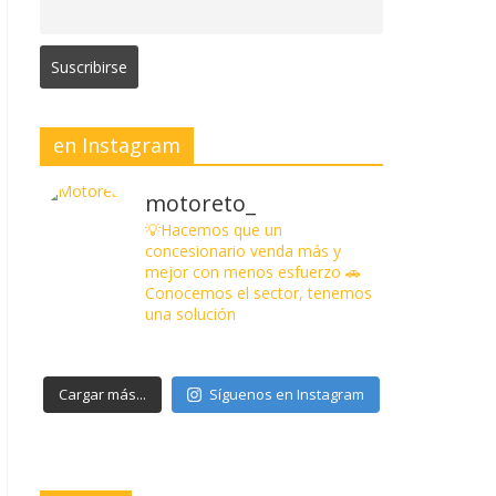
en Instagram
motoreto_
💡Hacemos que un
concesionario venda más y
mejor con menos esfuerzo
🚗
Conocemos el sector, tenemos
una solución
Cargar más...
Síguenos en Instagram