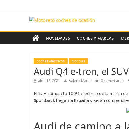
Saltar
al
contenido
News
Motoreto
NOVEDADES
COCHES Y MARCAS
ME
Noticias
de
coches eléctricos
Noticias
coches
Audi Q4 e-tron, el SU
de
ocasión
abril 16, 2021
Valeria Martín
0 comentarios
El SUV compacto 100% eléctrico de la marca de l
Sportback llegan a España
y serán compatibles
Audi de camino a la