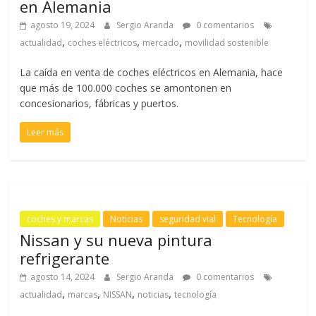
en Alemania
agosto 19, 2024
Sergio Aranda
0 comentarios
,
,
,
actualidad
coches eléctricos
mercado
movilidad sostenible
La caída en venta de coches eléctricos en Alemania, hace
que más de 100.000 coches se amontonen en
concesionarios, fábricas y puertos.
Leer más
coches y marcas
Noticias
seguridad vial
Tecnología
Nissan y su nueva pintura
refrigerante
agosto 14, 2024
Sergio Aranda
0 comentarios
,
,
,
,
actualidad
marcas
NISSAN
noticias
tecnología