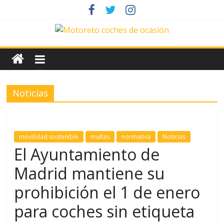
Saltar
al
contenido
News
Motoreto
Noticias
Noticias
de
coches
de
movilidad sostenible
multas
normativa
Noticias
ocasión
El Ayuntamiento de
Madrid mantiene su
prohibición el 1 de enero
para coches sin etiqueta