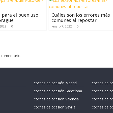
 para el buen uso
Cuáles son los errores más
brague
comunes al repostar
 2022
0
enero 7, 2022
0
 comentario.
coches de ocasión Madrid
coches de o
coches de ocasión Barcelona
coches de oc
coches de ocasión Valencia
coches de o
coches de ocasión Sevilla
coches de oc