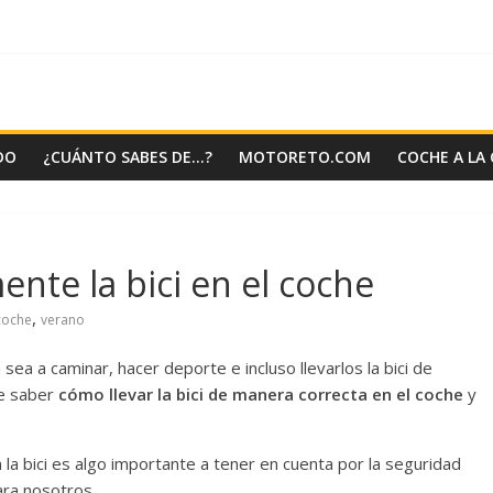
DO
¿CUÁNTO SABES DE…?
MOTORETO.COM
COCHE A LA
nte la bici en el coche
,
coche
verano
sea a caminar, hacer deporte e incluso llevarlos la bici de
ue saber
cómo llevar la bici de manera correcta en el coche
y
la bici es algo importante a tener en cuenta por la seguridad
ara nosotros.