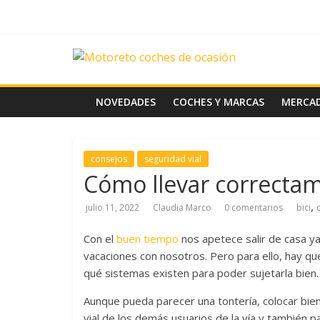
Saltar
al
contenido
News
Motoreto
NOVEDADES
COCHES Y MARCAS
MERCA
Noticias
de
consejos
seguridad vial
coches
Cómo llevar correctame
de
ocasión
,
julio 11, 2022
Claudia Marco
0 comentarios
bici
Con el
buen tiempo
nos apetece salir de casa ya 
vacaciones con nosotros. Pero para ello, hay q
qué sistemas existen para poder sujetarla bien.
Aunque pueda parecer una tontería, colocar bien 
vial de los demás usuarios de la vía y también p